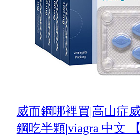
威而鋼哪裡買|高山症威而
鋼吃半顆|viagra 中文