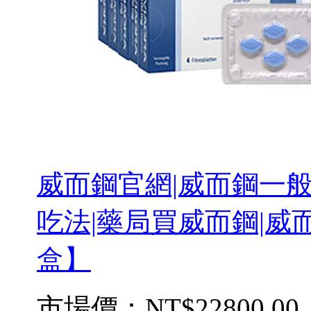
威而鋼官網|威而鋼一般
吃法|藥局買威而鋼|威而
盒】
市場價：
NT$22800.00