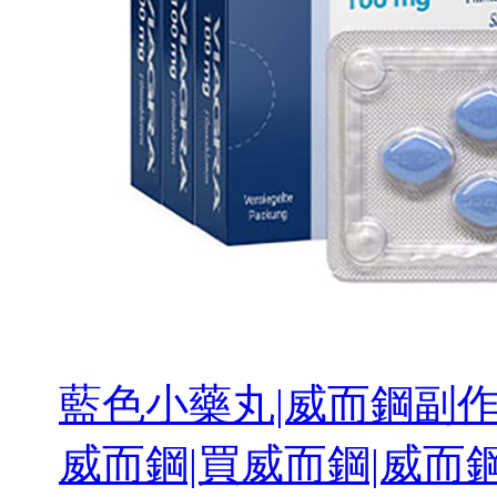
藍色小藥丸|威而鋼副作用
威而鋼|買威而鋼|威而鋼