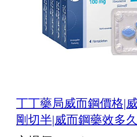
丁丁藥局威而鋼價格|威
剛切半|威而鋼藥效多久 