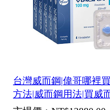
台灣威而鋼|偉哥哪裡買
方法|威而鋼用法|買威而