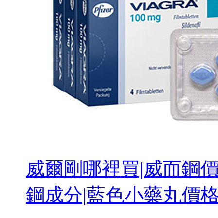
威爾剛哪裡買|威而鋼價
鋼成分|藍色小藥丸價格 