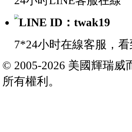
24小时LINE客服在線
LINE ID：twak19
7*24小时在線客服，
E-
© 2005-2026 美國
mail:
viagrataiwan@gmail.com
所有權利。
共
執
行
4
個
查
詢，
用
時