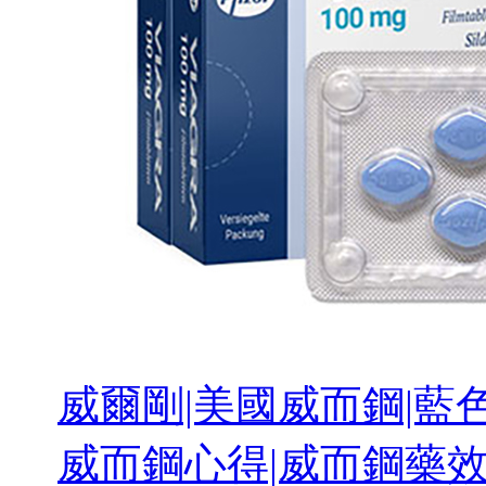
威爾剛|美國威而鋼|藍色
威而鋼心得|威而鋼藥效 