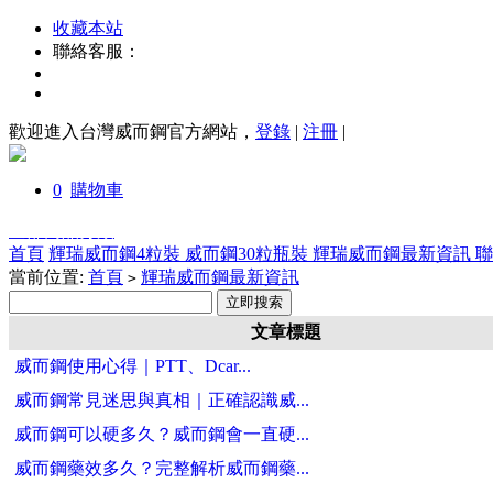
收藏本站
聯絡客服：
歡迎進入台灣威而鋼官方網站，
登錄
|
注冊
|
0
購物車
全部商品分類
首頁
輝瑞威而鋼4粒裝
威而鋼30粒瓶裝
輝瑞威而鋼最新資訊
當前位置:
首頁
輝瑞威而鋼最新資訊
>
文章標題
威而鋼使用心得｜PTT、Dcar...
威而鋼常見迷思與真相｜正確認識威...
威而鋼可以硬多久？威而鋼會一直硬...
威而鋼藥效多久？完整解析威而鋼藥...