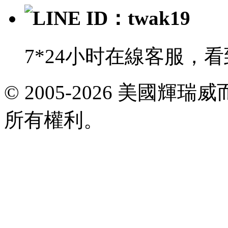
LINE ID：twak19
7*24小时在線客服，
E-
© 2005-2026 美國
mail:
viagrataiwan@gmail.com
所有權利。
共
執
行
30
個
查
詢，
用
時
0.030168
秒，