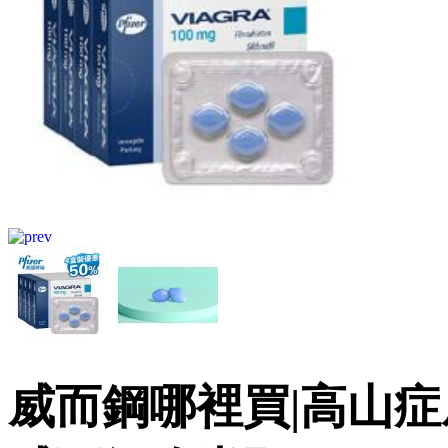
威而鋼哪裡買|高山症威