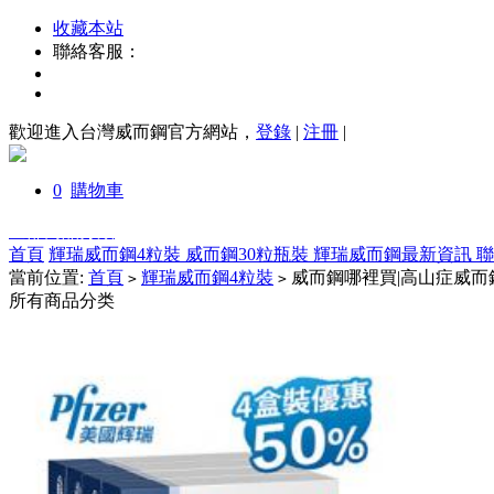
收藏本站
聯絡客服：
歡迎進入台灣威而鋼官方網站，
登錄
|
注冊
|
0
購物車
全部商品分類
首頁
輝瑞威而鋼4粒裝
威而鋼30粒瓶裝
輝瑞威而鋼最新資訊
當前位置:
首頁
輝瑞威而鋼4粒裝
威而鋼哪裡買|高山症威而鋼|威
>
>
所有商品分类