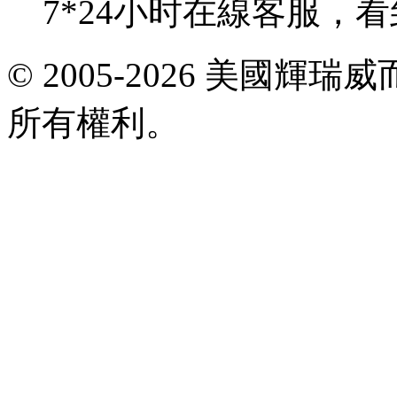
7*24小时在線客服，
E-
© 2005-2026 美國
mail:
viagrataiwan@gmail.com
所有權利。
共
執
行
35
個
查
詢，
用
時
0.031606
秒，
在
線
22
人，
Gzip