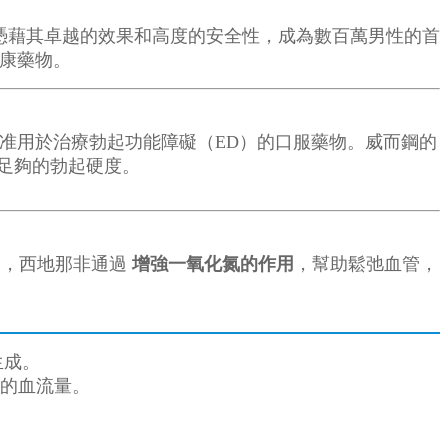
憑藉其卓越的效果和高度的安全性，成為數百萬男性的首
康藥物。
A批准用於治療勃起功能障礙（ED）的口服藥物。威而鋼的
足夠的勃起硬度。
說，西地那非通過
增強一氧化氮的作用
，幫助鬆弛血管，
生成。
莖的血流量。