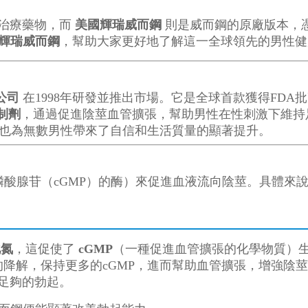
）治療藥物，而
美國輝瑞威而鋼
則是威而鋼的原廠版本，
輝瑞威而鋼
，幫助大家更好地了解這一全球領先的男性健
公司
在1998年研發並推出市場。它是全球首款獲得FD
抑制劑
，通過促進陰莖血管擴張，幫助男性在性刺激下維持
，也為無數男性帶來了自信和生活質量的顯著提升。
磷酸腺苷（cGMP）的酶）來促進血液流向陰莖。具體來
化氮
，這促使了
cGMP
（一種促進血管擴張的化學物質）
P的降解，保持更多的cGMP，進而幫助血管擴張，增強陰
足夠的勃起。