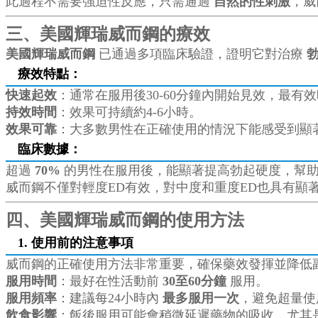
此過程不需要強迫性反應，只需通過
自然的性刺激
，威
三、美國輝瑞威而鋼的療效
美國輝瑞威而鋼
已通過多項臨床驗證，證明它對治療
療效特點：
快速起效
：通常在服用後30-60分鐘內開始見效，最有
持效時間
：效果可持續約4-6小時。
效果可靠
：大多數男性在正確使用的情況下能感受到顯
臨床數據
：
超過
70%
的男性在服用後，能顯著提高勃起硬度，幫
威而鋼不僅對輕度ED有效，對中度和重度ED也具有顯
四、美國輝瑞威而鋼的使用方法
1. 使用前的注意事項
威而鋼的正確使用方法非常重要，確保藥效發揮並降低
服用時間
：最好在性活動前
30至60分鐘
服用。
服用頻率
：建議每24小時內
最多服用一次
，避免超量使
飲食影響
：飯後服用可能會稍微延遲藥物的吸收，尤其是