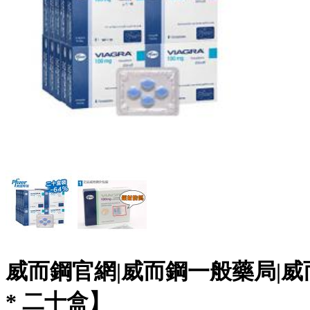
威而鋼官網|威而鋼一般藥局|威
* 二十盒】