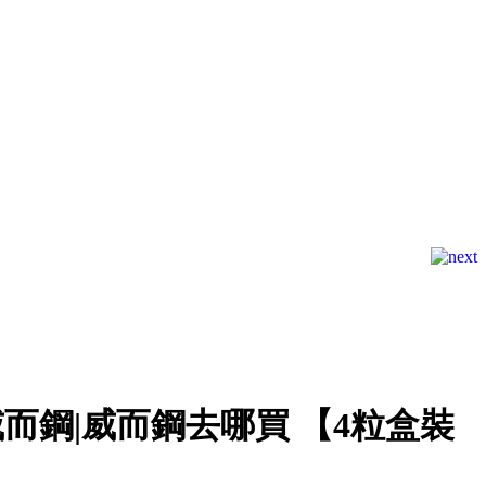
而鋼|威而鋼去哪買 【4粒盒裝