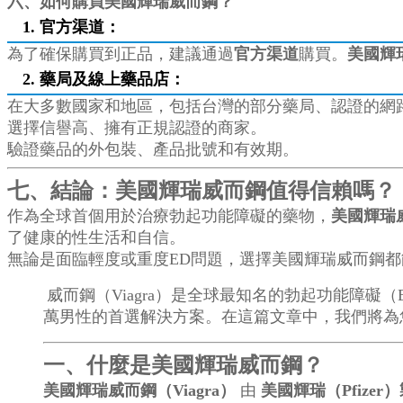
六、如何購買美國輝瑞威而鋼？
1. 官方渠道：
為了確保購買到正品，建議通過
官方渠道
購買。
美國輝
2. 藥局及線上藥品店：
在大多數國家和地區，包括台灣的部分藥局、認證的網
選擇信譽高、擁有正規認證的商家。
驗證藥品的外包裝、產品批號和有效期。
七、結論：美國輝瑞威而鋼值得信賴嗎？
作為全球首個用於治療勃起功能障礙的藥物，
美國輝瑞
了健康的性生活和自信。
無論是面臨輕度或重度ED問題，選擇美國輝瑞威而鋼
威而鋼（Viagra）是全球最知名的勃起功能障礙
萬男性的首選解決方案。在這篇文章中，我們將為
一、什麼是美國輝瑞威而鋼？
美國輝瑞威而鋼（Viagra）
由
美國輝瑞（Pfizer