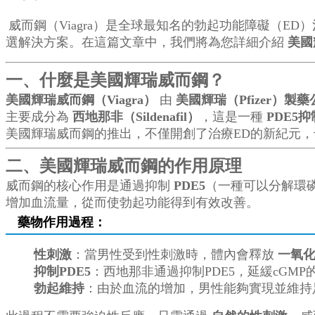
威而鋼（Viagra）是全球最知名的勃起功能障礙（ED
選解決方案。在這篇文章中，我們將為您詳細介紹
美國
一、什麼是美國輝瑞威而鋼？
美國輝瑞威而鋼（Viagra）
由
美國輝瑞（Pfizer）製藥
主要成分為
西地那非（Sildenafil）
，這是一種
PDE5
美國輝瑞威而鋼的推出，不僅開創了治療ED的新紀元
二、美國輝瑞威而鋼的作用原理
威而鋼的核心作用是通過抑制
PDE5
（一種可以分解環
增加血流量，從而使勃起功能得到有效改善。
藥物作用過程：
性刺激
：當男性受到性刺激時，體內會釋放
一氧
抑制PDE5
：西地那非通過抑制PDE5，延緩cGM
勃起維持
：由於血流的增加，男性能夠實現並維持