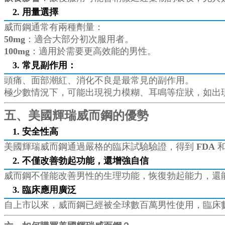
2. 用量選擇
威而鋼通常有兩種劑量：
50mg
：適合大部分初次服用者。
100mg
：適用於需要更高效能的男性。
3. 常見副作用
：
頭痛、面部潮紅、消化不良是最常見的副作用。
極少數情況下，可能出現視力模糊、耳鳴等症狀，如出
五、美國輝瑞威而鋼的優勢
1. 安全性高
美國輝瑞威而鋼通過嚴格的臨床試驗驗證，得到
FDA
2. 不僅改善勃起功能，還增強自信
威而鋼不僅能改善男性的生理功能，恢復勃起能力，還
3. 臨床應用廣泛
自上市以來，威而鋼已經被全球數百萬男性使用，臨床