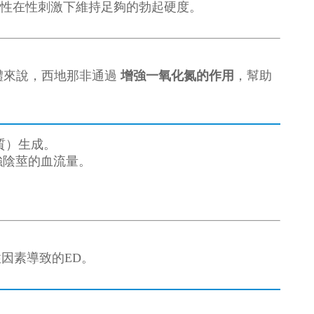
性在性刺激下維持足夠的勃起硬度。
體來說，西地那非通過
增強一氧化氮的作用
，幫助
質）生成。
強陰莖的血流量。
因素導致的ED。