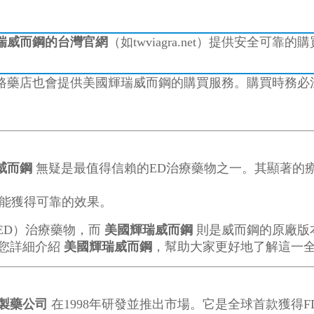
瑞威而鋼的台灣官網
（如twviagra.net）提供安全可
路藥店也會提供美國輝瑞威而鋼的購買服務。購買時務必
威而鋼
無疑是最值得信賴的ED治療藥物之一。其顯著的
都能獲得可靠的效果。
（ED）治療藥物，而
美國輝瑞威而鋼
則是威而鋼的原廠版
您詳細介紹
美國輝瑞威而鋼
，幫助大家更好地了解這一
）製藥公司
在1998年研發並推出市場。它是全球首款獲得