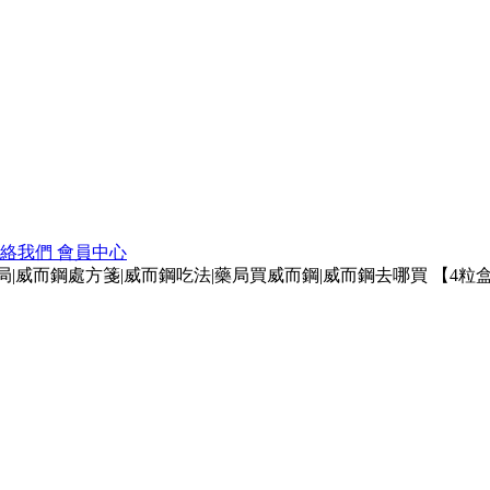
聯絡我們
會員中心
|威而鋼處方箋|威而鋼吃法|藥局買威而鋼|威而鋼去哪買 【4粒盒