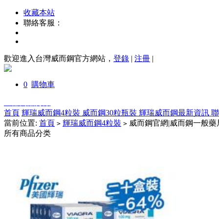
收藏本站
聯絡客服：
歡迎進入台灣威而鋼官方網站，
登錄
|
注冊
|
0
購物車
全部商品分類
首頁
輝瑞威而鋼4粒裝
威而鋼30粒瓶裝
輝瑞威而鋼最新資訊
當前位置:
首頁
輝瑞威而鋼4粒裝
威而鋼官網|威而鋼一般藥局
>
>
所有商品分类