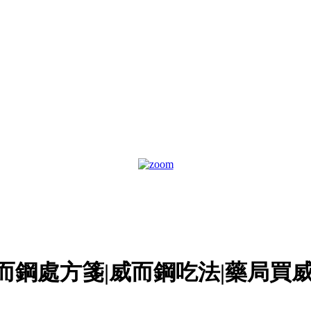
而鋼處方箋|威而鋼吃法|藥局買威