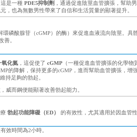
，這是一種
PDE5抑制劑
，通過促進陰莖血管擴張，幫助男
紀元，也為無數男性帶來了自信和生活質量的顯著提升。
解環磷酸腺苷（cGMP）的酶）來促進血液流向陰莖。具
改善。
一氧化氮
，這促使了
cGMP
（一種促進血管擴張的化學物
cGMP的降解，保持更多的cGMP，進而幫助血管擴張，增
維持足夠的勃起。
激
，威而鋼便能顯著改善勃起能力。
治療
勃起功能障礙（ED）
的有效性，尤其適用於因血管性
最有效時間為2小時。