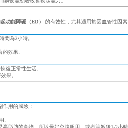
而鋼便能顯著改善勃起能力。
勃起功能障礙（ED）
的有效性，尤其適用於因血管性因素
效時間為2小時。
著的效果。
助恢復正常性生活。
著效果。
副作用的風險：
用。
高脂肪的食物，所以最好空腹服用，或者等飯後1-2小