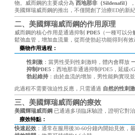
物。威而鋼的主要成分為
西地那非（Sildenafil）
美國輝瑞威而鋼的推出，不僅開創了治療ED的新
二、美國輝瑞威而鋼的作用原理
威而鋼的核心作用是通過抑制
PDE5
（一種可以分
鬆弛血管，增加血流量，從而使勃起功能得到有效
藥物作用過程：
性刺激
：當男性受到性刺激時，體內會釋放
抑制PDE5
：西地那非通過抑制PDE5，延緩
勃起維持
：由於血流的增加，男性能夠實現並
此過程不需要強迫性反應，只需通過
自然的性刺
三、美國輝瑞威而鋼的療效
美國輝瑞威而鋼
已通過多項臨床驗證，證明它對
療效特點：
快速起效
：通常在服用後30-60分鐘內開始見效，