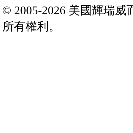
E-
© 2005-2026 美國
mail:
viagrataiwan@gmail.com
所有權利。
共
執
行
8
個
查
詢，
用
時
0.019899
秒，
在
線
5
人，
Gzip
已
禁