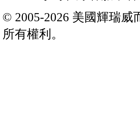
E-
© 2005-2026 美國
mail:
viagrataiwan@gmail.com
所有權利。
共
執
行
12
個
查
詢，
用
時
0.020562
秒，
在
線
8
人，
Gzip
已