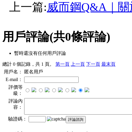
上一篇:
威而鋼Q&A｜
用戶評論
(共
0
條評論)
暫時還沒有任何用戶評論
總計 0 個記錄，共 1 頁。
第一頁
上一頁
下一頁
最末頁
用戶名：
匿名用戶
E-mail：
評價等
級：
評論內
容：
驗證碼：