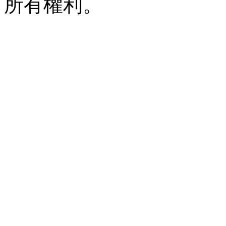
所有權利。
共
執
行
31
個
查
詢，
用
時
0.039710
秒，
在
線
4
人，
Gzip
已
禁
用，
佔
用
內