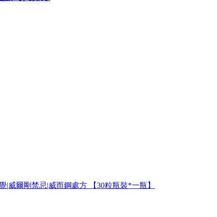
覺|威爾剛禁忌|威而鋼處方 【30粒瓶裝*一瓶】