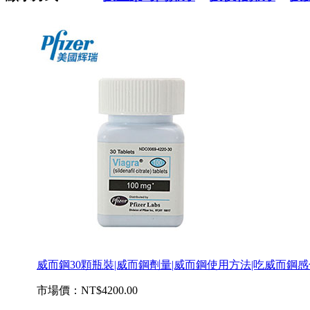
威而鋼30顆瓶裝|威而鋼劑量|威而鋼使用方法|吃威而鋼感
市場價：
NT$4200.00