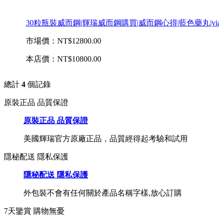
30粒瓶裝威而鋼|輝瑞威而鋼購買|威而鋼心得|藍色藥丸|via
市場價：
NT$12800.00
本店價：
NT$10800.00
總計
4
個記錄
原裝正品 品質保證
原裝正品 品質保證
美國輝瑞官方原廠正品，品質經得起考驗和試用
隱秘配送 隱私保護
隱秘配送 隱私保護
外包裝不會有任何關於產品名稱字樣,放心訂購
7天鑒賞 購物無憂