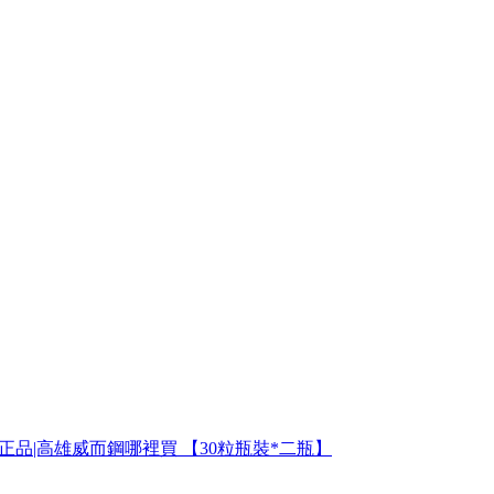
正品|高雄威而鋼哪裡買 【30粒瓶裝*二瓶】